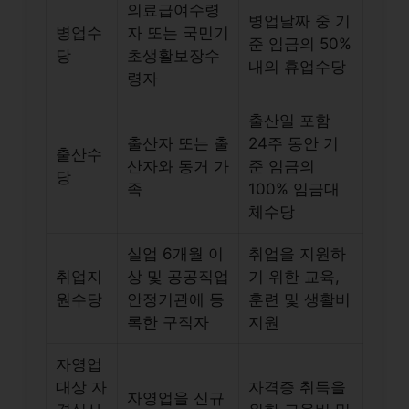
의료급여수령
병업날짜 중 기
병업수
자 또는 국민기
준 임금의 50%
당
초생활보장수
내의 휴업수당
령자
출산일 포함
출산자 또는 출
24주 동안 기
출산수
산자와 동거 가
준 임금의
당
족
100% 임금대
체수당
실업 6개월 이
취업을 지원하
취업지
상 및 공공직업
기 위한 교육,
원수당
안정기관에 등
훈련 및 생활비
록한 구직자
지원
자영업
대상 자
자격증 취득을
자영업을 신규