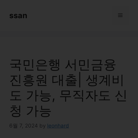
Skip
to
ssan
Menu
content
국민은행 서민금융
진흥원 대출| 생계비
도 가능, 무직자도 신
청 가능
6월 7, 2024
by
leonhard