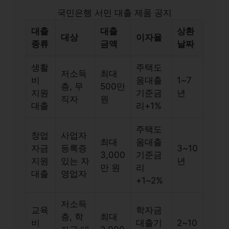
국민은행 서민 대출 제품 공지
대출
대출
상환
대상
이자율
종류
금액
날짜
생활
주택도
저소득
최대
비
움대출
1~7
층, 무
500만
지원
기준금
년
직자
원
대출
리+1%
주택도
창업
사업자
최대
움대출
자금
등록증
3~10
3,000
기준금
지원
있는 자
년
만 원
리
대출
영업자
+1~2%
저소득
교육
학자금
층, 학
최대
비
대출기
2~10