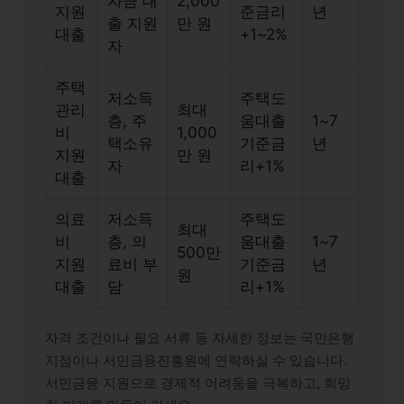
자금 대
2,000
지원
준금리
년
출 지원
만 원
대출
+1~2%
자
주택
저소득
주택도
관리
최대
층, 주
움대출
1~7
비
1,000
택소유
기준금
년
지원
만 원
자
리+1%
대출
의료
저소득
주택도
최대
비
층, 의
움대출
1~7
500만
지원
료비 부
기준금
년
원
대출
담
리+1%
자격 조건이나 필요 서류 등 자세한 정보는 국민은행
지점이나 서민금융진흥원에 연락하실 수 있습니다.
서민금융 지원으로 경제적 어려움을 극복하고, 희망