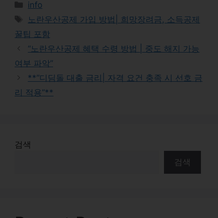
Categories
info
Tags
노란우산공제 가입 방법| 희망장려금, 소득공제
꿀팁 포함
“노란우산공제 혜택 수령 방법 | 중도 해지 가능
여부 파악”
**”디딤돌 대출 금리| 자격 요건 충족 시 선호 금
리 적용”**
검색
검색