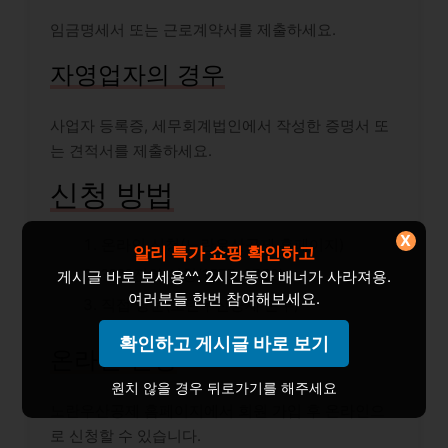
임금명세서 또는 근로계약서를 제출하세요.
자영업자의 경우
사업자 등록증, 세무회계법인에서 작성한 증명서 또
는 견적서를 제출하세요.
신청 방법
X
온라인 신청(노란우산공제 홈페이지)
알리 특가 쇼핑 확인하고
????전화 신청(1577-0752)
게시글 바로 보세용^^. 2시간동안 배너가 사라져용.
여러분들 한번 참여해보세요.
직접 방문(노란우산공제 본부)
확인하고 게시글 바로 보기
온라인 신청
원치 않을 경우 뒤로가기를 해주세요
노란우산공제 홈페이지에서 회원 가입 후 온라인으
로 신청할 수 있습니다.