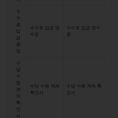
수
수
료
수수료 입금 영
수수료 입금 영수
입
수증
증
금
증
빙
수
당
수
령
수당 수령 계좌
수당 수령 계좌 확
계
확인서
인서
좌
확
인
서