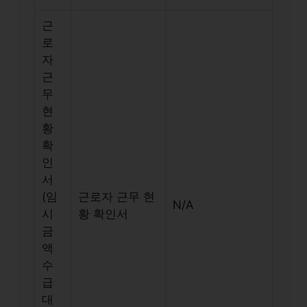
근
로
자
근
무
현
황
확
인
서
(임
근로자 근무 현
N/A
시
황 확인서
금
액
수
급
대