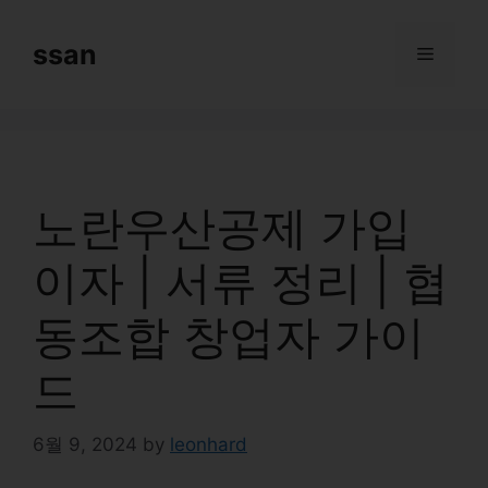
Skip
to
ssan
Menu
content
노란우산공제 가입
이자 | 서류 정리 | 협
동조합 창업자 가이
드
6월 9, 2024
by
leonhard