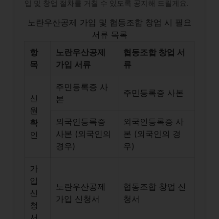
입 및 창업 절차를 거칠 수 있도록 공지해 드릴게요.
노란우산공제 가입 및 협동조합 창업 시 필요
서류 목록
항
노란우산공제
협동조합 창업 서
목
가입 서류
류
주민등록증 사
주민등록증 사본
신
본
원
외국인등록증
외국인등록증 사
확
사본 (외국인의
본 (외국인의 경
인
경우)
우)
가
입
노란우산공제
협동조합 창업 신
신
가입 신청서
청서
청
서