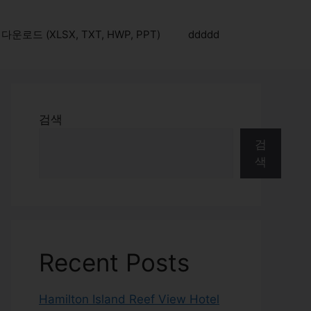
로드 (XLSX, TXT, HWP, PPT)
ddddd
검색
검
색
Recent Posts
Hamilton Island Reef View Hotel