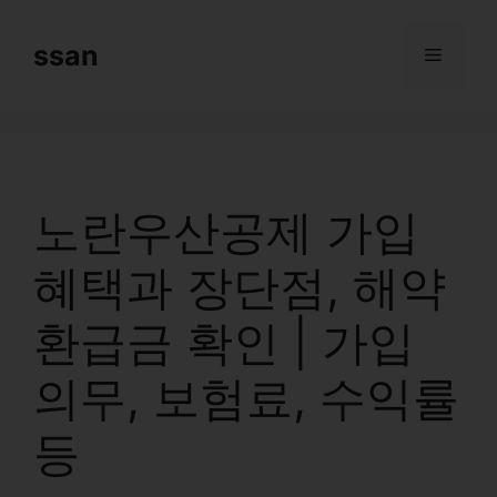
Skip
to
ssan
Menu
content
노란우산공제 가입
혜택과 장단점, 해약
환급금 확인 | 가입
의무, 보험료, 수익률
등