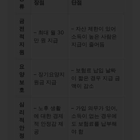
장점
단점
류
금
전
– 자산 제한이 있어
– 최대 월 30
적
소득이 높은 사람은
만 원 지급
지
지급이 줄어듬
원
요
– 보험료 납입 날짜
양
– 장기요양지
이 짧은 경우 지급 금
보
원금 지급
액이 감소
호
심
– 노후 생활
– 가입 의무가 있어,
리
에 대한 경제
소득이 없는 경우에
적
적 안정감 제
도 보험료를 납부해
안
공
야 함
정