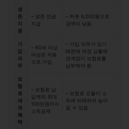
생
존
– 생존 연금
– 하루 6,000원으로
지
지급
금액이 낮음
원
가
– 가입 의무가 있기
– 60세 이상
입
때문에 재정 상황에
여성은 자동
의
관계없이 보험료를
으로 가입
무
납부해야 함
보
험
– 보험료 납
료
– 보험료 요율이 소
입액의 최대
세
득에 비례하여 높아
100만원까지
제
질 수 있음
소득공제
혜
택