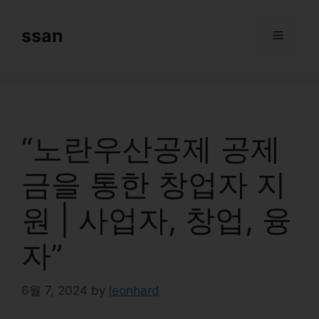
Skip
to
ssan
Menu
content
“노란우산공제 공제
금을 통한 창업자 지
원 | 사업자, 창업, 융
자”
6월 7, 2024
by
leonhard