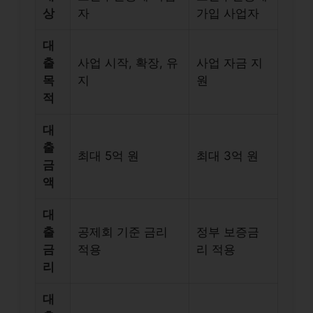
상
자
가입 사업자
대
출
사업 시작, 확장, 유
사업 자금 지
목
지
원
적
대
출
최대 5억 원
최대 3억 원
금
액
대
출
공제회 기준 금리
정부 보증금
금
적용
리 적용
리
대