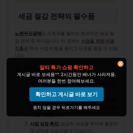
세금 절감 전략의 필수품
노란우산공제
는 소득세를 줄이는 효과적인 세금 절
감 전략 중 하나입니다. 이 공제는
사업을 위한 비용
지출
을 하여 사업 비용을 줄이고 세금을 줄일 수 있습
니다.
X
노란우산공제 장점
알리 특가 쇼핑 확인하고
게시글 바로 보세용^^. 2시간동안 배너가 사라져용.
여러분들 한번 참여해보세요.
세금 절감:
노란우산공제를 활용하면 사업 비
용을 줄여 소득세를 낮출 수 있습니다.
확인하고 게시글 바로 보기
자금 관리 개선
: 이 공제는 중소기업 및 자영
업자의 자금 흐름을 개선하여 비용 관리를 보
원치 않을 경우 뒤로가기를 해주세요
다 쉽게 만듭니다.
사업 성장 촉진:
절감된 세금을 투자에 활용하
여 사업을 성장시킬 수 있습니다.