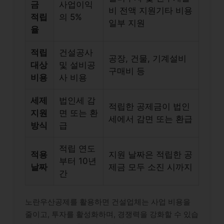
금
사업이익
비 전액 지원기타 비용
적립
의 5%
일부 지원
율
적립
건설공사
공장, 건물, 기계설비
대상
및 설비공
구매비 등
비용
사 비용
세제
법인세 감
적립한 공제금이 법인
지원
면 또는 환
세에서 감면 또는 환급
방식
급
적립 연도
적용
지원 날짜은 적립한 공
부터 10년
날짜
제금 모두 소진 시까지
간
노란우산공제를 활용하면 건설업체는 사업 비용을
줄이고, 투자를 활성화하며, 경쟁력을 강화할 수 있습