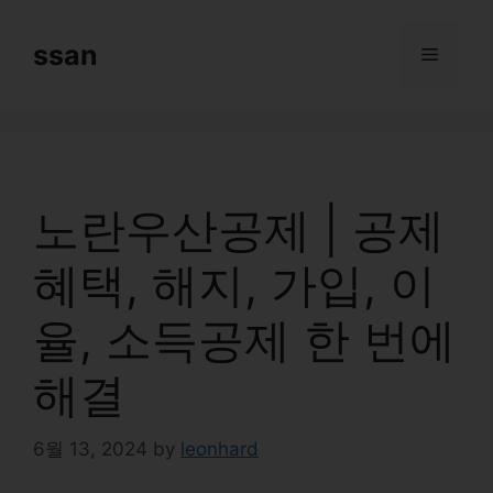
Skip
to
ssan
Menu
content
노란우산공제 | 공제
혜택, 해지, 가입, 이
율, 소득공제 한 번에
해결
6월 13, 2024
by
leonhard