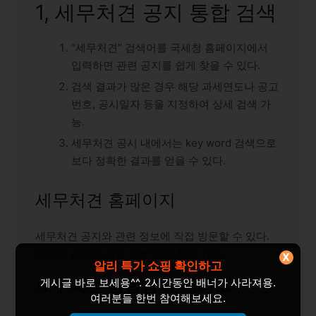
1, 세무처견 공지 통합 검색
“세무처견” 검색어를 국세청 홈페이지에서
입력하면 관련 공지를 쉽게 찾을 수 있다.
검색 결과가 많은 경우 해당 과세연도나 공고
번호, 공시일자 등을 지정하여 상세 검색 가
능.
세무처견 공시 내에서는 key word 검색으로
보다 정확한 결과를 얻을 수 있다.
세무처견 홈페이지
세무처견 공지와 관련 정보에 직접 방문할 수 있다.
규정에 근거한 세금 납부 조건 확인 가능.
X
알리 특가 쇼핑 확인하고
세무처견 통합검색 서비스
게시글 바로 보세용^^. 2시간동안 배너가 사라져용.
여러분들 한번 참여해보세요.