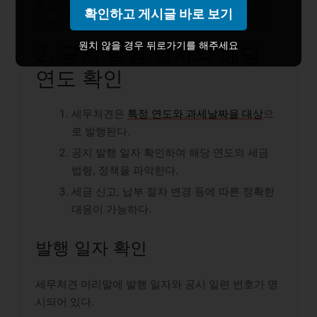
종합 재산시세평가기준, 저축금리, 은퇴급여연금규
확인하고 게시글 바로 보기
정 등 다양한 세무처견을 한꺼번에 검색할 수 있다.
원치 않을 경우 뒤로가기를 해주세요
2, 공지 발행 일자와 해당
연도 확인
세무처견은
특정 연도와 과세날짜을 대상
으
로 발행된다.
공지 발행 일자 확인하여 해당 연도의 세금
법령, 정책을 파악한다.
세금 신고, 납부 절차 변경 등에 따른 정확한
대응이 가능하다.
발행 일자 확인
세무처견 머리말에 발행 일자와 공시 일련 번호가 명
시되어 있다.