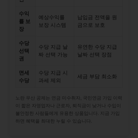
수익
예상수익률
납입금 전액을 원
률 보
보장 시스템
금으로 보호
장
수당
수당 지급 날
유연한 수당 지급
선택
짜 선택 가능
날짜 선택 장점
권
면세
수당 지급 시
세금 부담 최소화
수당
과세 제외
노란 우산 공제는 연금 미수취자, 국민연금 가입 이력
이 짧은 자영업자나 근로자, 퇴직금이 낮거나 수입이
불안정한 사람들에게 유용한 상품입니다. 지금 가입
하면 혜택을 최대한 누릴 수 있습니다.