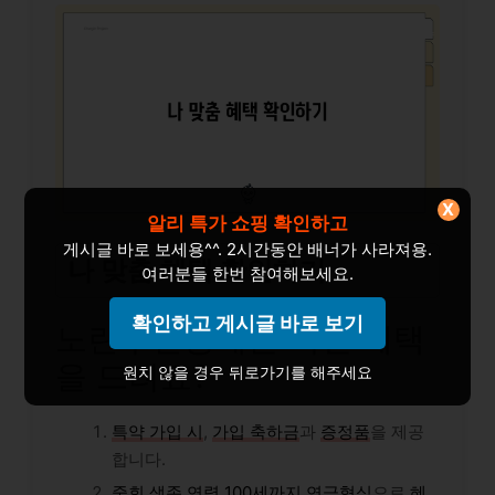
X
알리 특가 쇼핑 확인하고
게시글 바로 보세용^^. 2시간동안 배너가 사라져용.
나 맞춤 혜택 확인하기
여러분들 한번 참여해보세요.
확인하고 게시글 바로 보기
노란우산공제는 어떤 혜택
을 드려요?
원치 않을 경우 뒤로가기를 해주세요
특약 가입 시
,
가입 축하금
과
증정품
을 제공
합니다.
중회 생존 연령 100세까지
연금형식
으로
혜