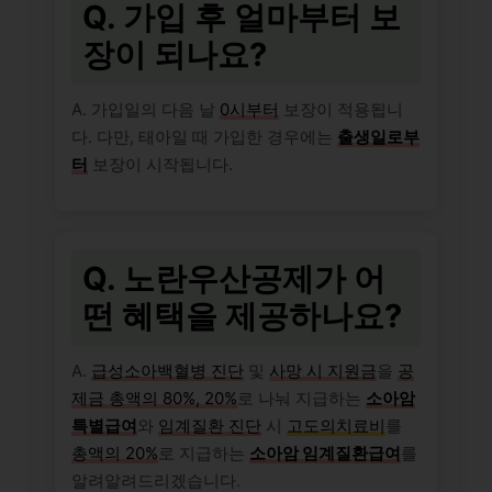
Q. 가입 후 얼마부터 보
장이 되나요?
A. 가입일의 다음 날
0시부터
보장이 적용됩니
다. 다만, 태아일 때 가입한 경우에는
출생일로부
터
보장이 시작됩니다.
Q. 노란우산공제가 어
떤 혜택을 제공하나요?
A.
급성소아백혈병 진단
및
사망 시 지원금
을
공
제금 총액의 80%, 20%
로 나눠 지급하는
소아암
특별급여
와
임계질환 진단
시
고도의치료비
를
총액의 20%
로 지급하는
소아암 임계질환급여
를
알려알려드리겠습니다.