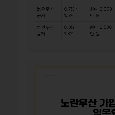
붉은우산
0.7% ~
최대 2,000
공제
1.5%
만 원
하얀우산
0.8% ~
최대 2,500
공제
1.8%
만 원