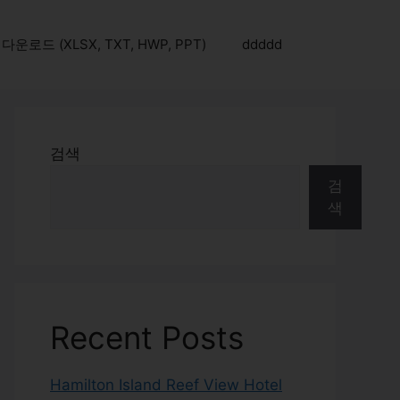
로드 (XLSX, TXT, HWP, PPT)
ddddd
검색
검
색
Recent Posts
Hamilton Island Reef View Hotel