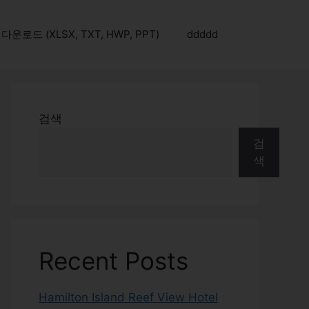
로드 (XLSX, TXT, HWP, PPT)
ddddd
검색
검
색
Recent Posts
Hamilton Island Reef View Hotel