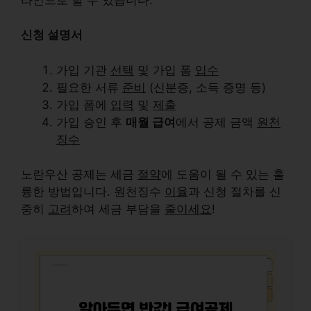
신청 설명서
가입 기관
선택
및 가입 폼
입수
필요한 서류
준비
(신분증, 소득 증명 등)
가입 폼에
입력
및
제출
가입 승인 후
매월 급여
에서 공제 금액
원천
징수
노란우산 공제는 세금
절약
에 도움이 될 수 있는 훌
륭한 방법입니다. 원천징수
이율
과 신청 절차를 신
중히
고려
하여 세금 부담을
줄이세요
!