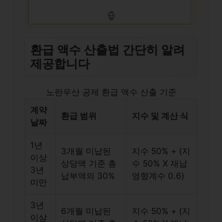
환급 액수 산출법 간단히 알려
제공합니다
노란우산 공제 환급 액수 산출 기준
계약
환급 범위
지수 및 계산 식
날짜
1년
3개월 미납된
지수 50% + (지
이상
상당액 기준 총
수 50% X 재납
3년
납부액의 30%
영향계수 0.6)
미만
3년
6개월 미납된
지수 50% + (지
이상