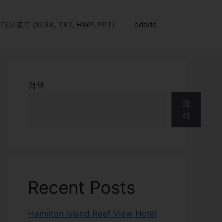
로드 (XLSX, TXT, HWP, PPT)
ddddd
검색
검
색
Recent Posts
Hamilton Island Reef View Hotel