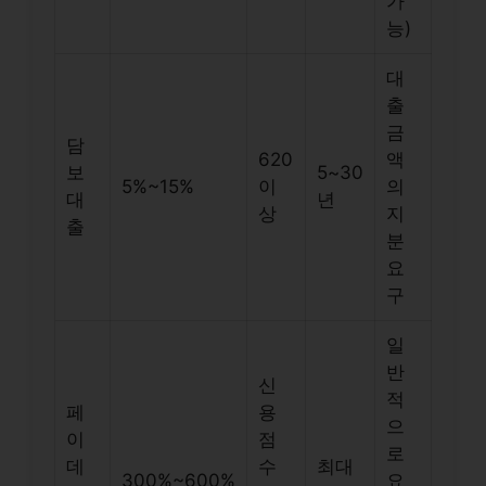
가
능)
대
출
금
담
620
액
보
5~30
5%~15%
이
의
대
년
상
지
출
분
요
구
일
반
신
적
페
용
으
이
점
로
데
수
최대
300%~600%
요