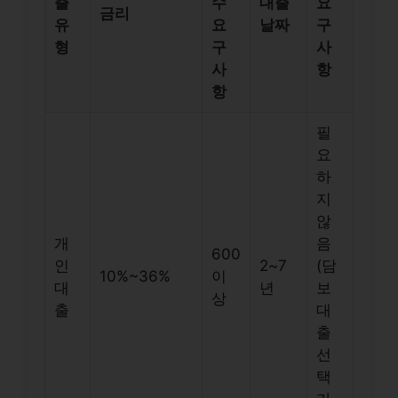
출
수
대출
요
금리
유
요
날짜
구
형
구
사
사
항
항
필
요
하
지
않
개
음
600
인
2~7
(담
10%~36%
이
대
년
보
상
출
대
출
선
택