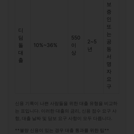
보
증
인
또
디
는
딤
550
2~5
공
돌
10%~36%
이
년
동
대
상
서
출
명
자
요
구
신용 기록이 나쁜 사람들을 위한 대출 유형을 비교하
는 표입니다. 이러한 대출의 금리, 신용 점수 요구 사
항, 대출 날짜 및 담보 요구 사항이 모두 다릅니다.
**불량 신용이 있는 경우 대출 통과를 위한 팁**