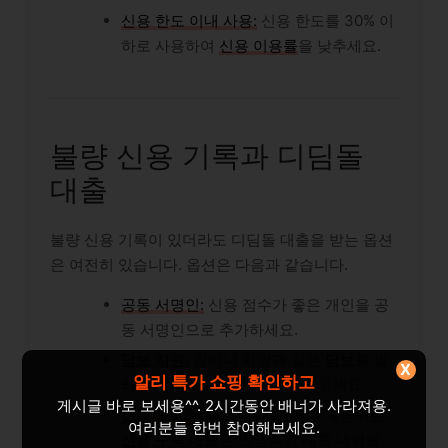
신용 한도 이내 사용:
신용 한도를 30% 이
하로 사용하여
신용 이용률
을 낮추세요.
불량 신용 기록과 디딤돌
대출
불량 신용 기록이 있더라도 디딤돌 대출을 받는 옵션
은 여전히 있습니다. 옵션은 다음과 같습니다.
공동 서명인:
신용 점수가 좋은 개인을 공
동 서명인으로 추가하세요.
담보 지원:
집이나 차량과 같은
담보
를 알
X
알리 특가 쇼핑 확인하고
려드려 대출 승인 가능성을 높이세요.
게시글 바로 보세용^^. 2시간동안 배너가 사라져용.
신용 구축 대출:
신용 기관에서 제공하는
여러분들 한번 참여해보세요.
신용 구축 대출
은 안정적인 대출 내역을