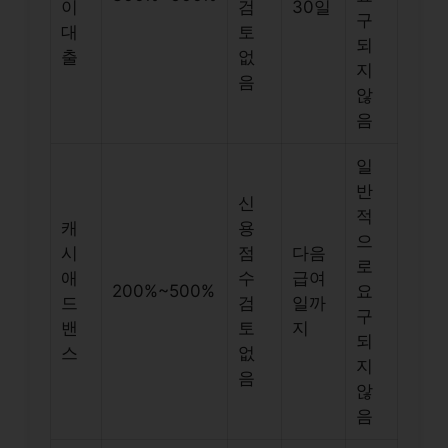
이
검
30일
구
대
토
되
출
없
지
음
않
음
일
반
신
적
캐
용
으
시
점
다음
로
애
수
급여
200%~500%
요
드
검
일까
구
밴
토
지
되
스
없
지
음
않
음