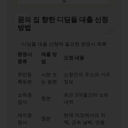
꿈의 집 향한 디딤돌 대출 신청
방법
디딤돌 대출 신청에 필요한 증명서 목록
증명서
제출 방
요청 내용
종류
법
주민등
사본 또
신청인의 주소와 거주
록등본
는 원본
정보
소득증
최근 3개월간의 소득
원본
명서
내역
재직증
현재 직장에서의 직
원본
명서
책, 근속 날짜, 연봉