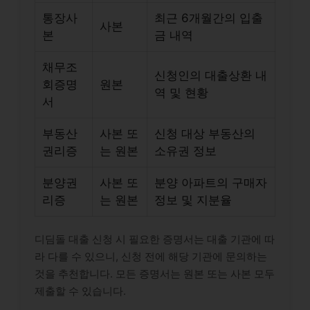
통장사
최근 6개월간의 입출
사본
본
금 내역
채무조
신청인의 대출상환 내
회증명
원본
역 및 현황
서
부동산
사본 또
신청 대상 부동산의
권리증
는 원본
소유권 정보
분양권
사본 또
분양 아파트의 구매자
리증
는 원본
정보 및 지분율
디딤돌 대출 신청 시 필요한 증명서는 대출 기관에 따
라 다를 수 있으니, 신청 전에 해당 기관에 문의하는
것을 추천합니다. 모든 증명서는 원본 또는 사본 모두
제출할 수 있습니다.