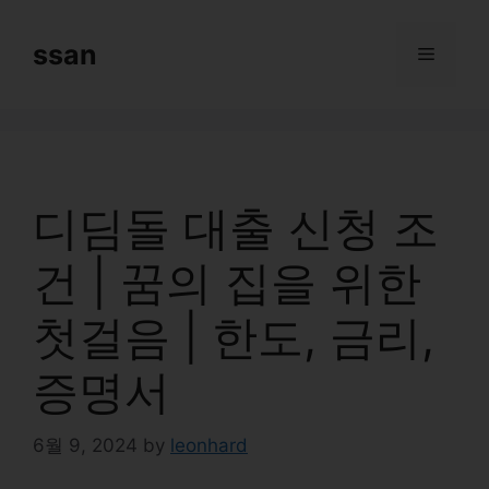
Skip
to
ssan
Menu
content
디딤돌 대출 신청 조
건 | 꿈의 집을 위한
첫걸음 | 한도, 금리,
증명서
6월 9, 2024
by
leonhard