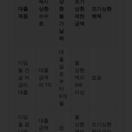
즉시
상
조기
대출
상환
환
상환
조기상환
제품
수수
불
제한
혜택
료
가
금액
날
짜
대
출
디딤
월
일
돌 건
대출
상환
로
설 저
금액
액의
없음
부
금리
의 1%
5배
터
대출
이상
6개
월
디딤
월
대출
돌 꿈
상환
조기상환
금액
없
나무
액의
할인금리