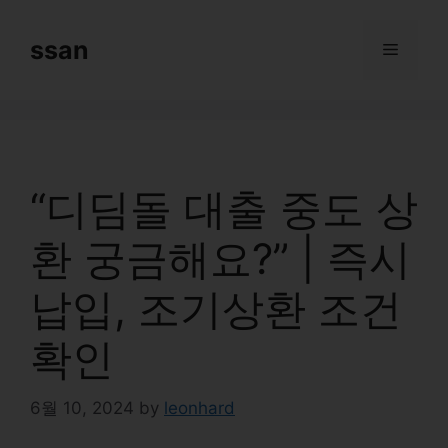
Skip
to
ssan
Menu
content
“디딤돌 대출 중도 상
환 궁금해요?” | 즉시
납입, 조기상환 조건
확인
6월 10, 2024
by
leonhard