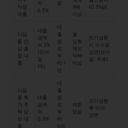
의
음
자영
3배
(0.3%p)
0.5%
대출
이상
대
대출
디딤
출
월
금액
조기상환
돌 안
일
상환
의 2%
시 수수료
심 종
로
액의
(모바
감면(모바
합 대
부
10배
일
일: 무료)
출
터 1
이상
1%)
년
대
디딤
출
돌 특
대출
일
조기상환
가 주
금액
로
제한
후 이자
택 담
의
부
없음
감면
보 대
0.3%
터
출
6개