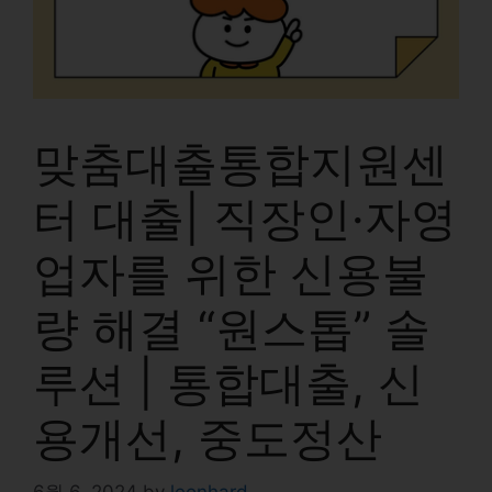
맞춤대출통합지원센
터 대출| 직장인·자영
업자를 위한 신용불
량 해결 “원스톱” 솔
루션 | 통합대출, 신
용개선, 중도정산
6월 6, 2024
by
leonhard