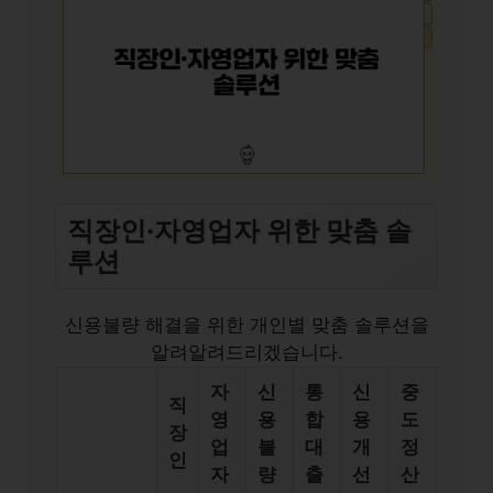
직장인·자영업자 위한 맞춤 솔
루션
신용불량 해결을 위한 개인별 맞춤 솔루션을
알려알려드리겠습니다.
자
신
통
신
중
직
영
용
합
용
도
장
업
불
대
개
정
인
자
량
출
선
산