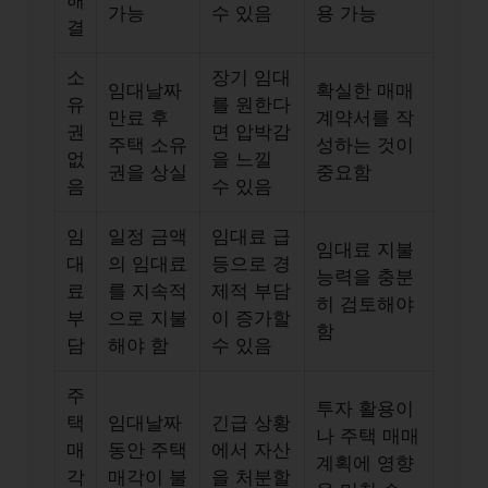
가능
수 있음
용 가능
결
소
장기 임대
임대날짜
확실한 매매
유
를 원한다
만료 후
계약서를 작
권
면 압박감
주택 소유
성하는 것이
없
을 느낄
권을 상실
중요함
음
수 있음
임
일정 금액
임대료 급
임대료 지불
대
의 임대료
등으로 경
능력을 충분
료
를 지속적
제적 부담
히 검토해야
부
으로 지불
이 증가할
함
담
해야 함
수 있음
주
투자 활용이
택
임대날짜
긴급 상황
나 주택 매매
매
동안 주택
에서 자산
계획에 영향
각
매각이 불
을 처분할