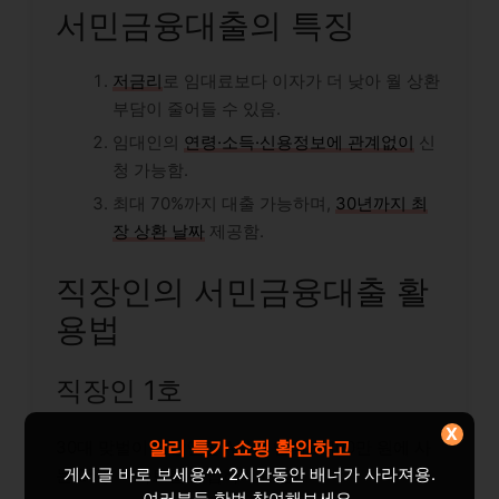
서민금융대출의 특징
저금리
로 임대료보다 이자가 더 낮아 월 상환
부담이 줄어들 수 있음.
임대인의
연령·소득·신용정보에 관계없이
신
청 가능함.
최대 70%까지 대출 가능하며,
30년까지 최
장 상환 날짜
제공함.
직장인의 서민금융대출 활
용법
직장인 1호
X
알리 특가 쇼핑 확인하고
30대 맞벌이 직장인인 A씨는 임대료 100만 원에 사
게시글 바로 보세용^^. 2시간동안 배너가 사라져용.
는 25평 아파트를 구입하려고 함.
여러분들 한번 참여해보세요.