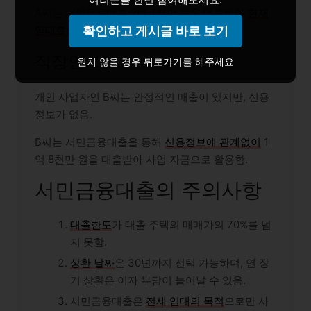
A씨는 서민금융대출 2억 7천만 원을 대출받아
현재
확인하고 게시글 바로 보기
임대료와 비슷한 금액의 상환
을 함.
직장인 2호
원치 않을 경우 뒤로가기를 해주세요
개인 사업자인 B씨는 안정적인 매출이 있지만, 신용
정보가 없음.
B씨는 서민금융대출을 통해
신용정보에 관계없이
1
억 8천만 원을 대출받아 사업 자금으로 활용함.
서민금융대출의 주의사항
대출한도
가 대출 주택의 매매가의 70%를 넘
지 못함.
상환 날짜
은 30년까지 선택 가능하며, 연 장
기 상환은 이자 부담이 늘어날 수 있음.
서민금융대출은
전세 임대의 목적
으로만 사