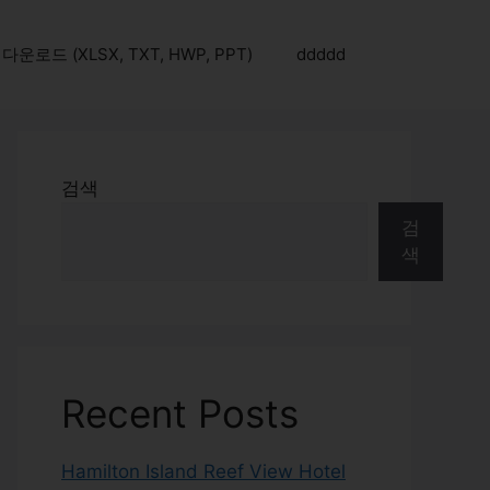
로드 (XLSX, TXT, HWP, PPT)
ddddd
검색
검
색
Recent Posts
Hamilton Island Reef View Hotel