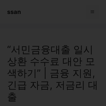
Skip
to
ssan
Menu
content
“서민금융대출 일시
상환 수수료 대안 모
색하기” | 금융 지원,
긴급 자금, 저금리 대
출