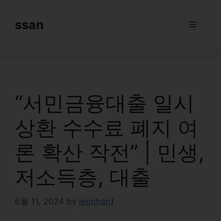
Skip
to
ssan
Menu
content
“서민금융대출 일시
상환 수수료 폐지 여
론 확산 작전” | 민생,
저소득층, 대출
6월 11, 2024
by
leonhard