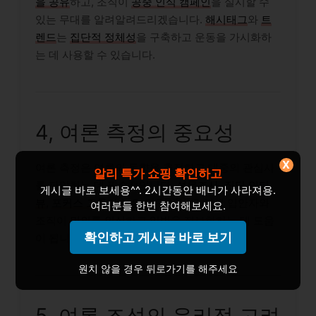
을 공유
하고, 조직이
공중 인식 캠페인
을 실시할 수
있는 무대를 알려알려드리겠습니다.
해시태그
와
트
렌드
는
집단적 정체성
을 구축하고 운동을 가시화하
는 데 사용할 수 있습니다.
4, 여론 측정의 중요성
X
여론 측정은 여론의 동향을 추적하고 대중의 관심사
알리 특가 쇼핑 확인하고
를 파악하는 데 필수적입니다.
설문조사
,
집단 인터
게시글 바로 보세용^^. 2시간동안 배너가 사라져용.
뷰
,
포커스 그룹
과 같은 연구 방법은 정책 입안자와
여러분들 한번 참여해보세요.
조직이
민의를 인식
하고
입법
을 정보화하는 데 도움
확인하고 게시글 바로 보기
이 됩니다.
원치 않을 경우 뒤로가기를 해주세요
5, 여론 조성의 윤리적 고려