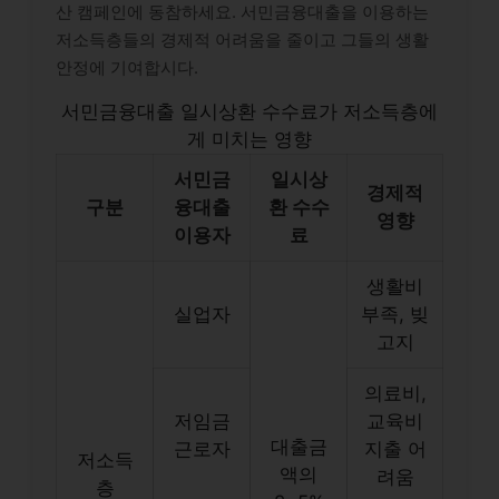
산 캠페인에 동참하세요. 서민금융대출을 이용하는
저소득층들의 경제적 어려움을 줄이고 그들의 생활
안정에 기여합시다.
서민금융대출 일시상환 수수료가 저소득층에
게 미치는 영향
서민금
일시상
경제적
구분
융대출
환 수수
영향
이용자
료
생활비
실업자
부족, 빚
고지
의료비,
저임금
교육비
대출금
근로자
지출 어
저소득
액의
려움
층