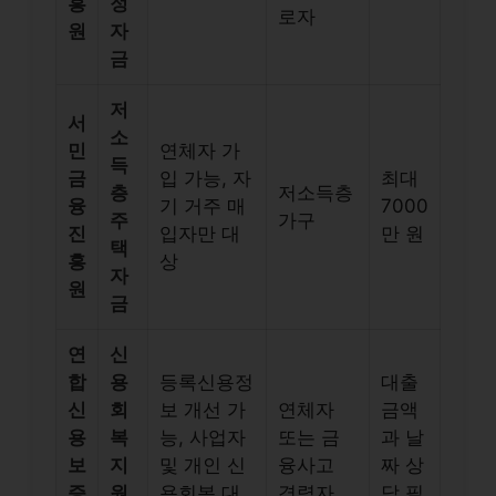
흥
정
로자
원
자
금
저
서
소
민
연체자 가
득
금
입 가능, 자
최대
층
저소득층
융
기 거주 매
7000
주
가구
진
입자만 대
만 원
택
흥
상
자
원
금
연
신
합
용
등록신용정
대출
신
회
보 개선 가
연체자
금액
용
복
능, 사업자
또는 금
과 날
보
지
및 개인 신
융사고
짜 상
증
원
용회복 대
경력자
담 필