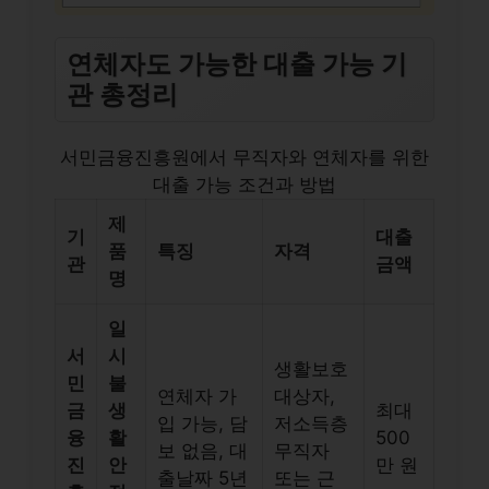
연체자도 가능한 대출 가능 기
관 총정리
서민금융진흥원에서 무직자와 연체자를 위한
대출 가능 조건과 방법
제
기
대출
품
특징
자격
관
금액
명
일
서
시
생활보호
민
불
연체자 가
대상자,
금
생
최대
입 가능, 담
저소득층
융
활
500
보 없음, 대
무직자
진
안
만 원
출날짜 5년
또는 근