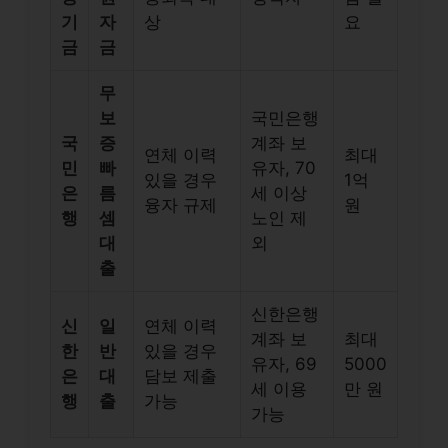
기
자
상
요
금
금
무
보
국민은행
국
증
계좌 보
연체 이력
최대
민
빠
유자, 70
있을 경우
1억
은
름
세 이상
융자 규제
원
행
셈
노인 제
대
외
출
신한은행
신
일
연체 이력
계좌 보
최대
한
반
있을 경우
유자, 69
5000
은
대
담보 제출
세 이용
만 원
행
출
가능
가능