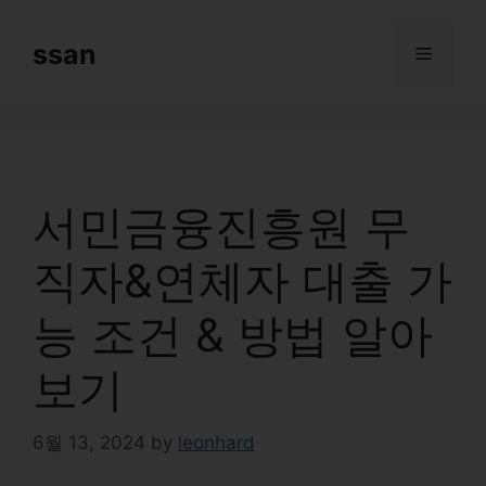
Skip
to
ssan
Menu
content
서민금융진흥원 무
직자&연체자 대출 가
능 조건 & 방법 알아
보기
6월 13, 2024
by
leonhard