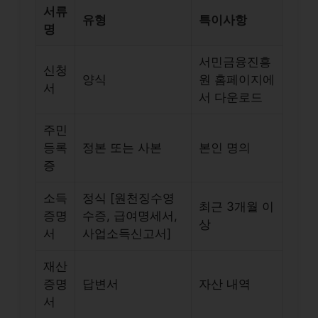
서류
유형
특이사항
명
서민금융진흥
신청
양식
원 홈페이지에
서
서 다운로드
주민
등록
정본 또는 사본
본인 명의
증
소득
정식 [원천징수영
최근 3개월 이
증명
수증, 급여명세서,
상
서
사업소득신고서]
재산
증명
답변서
자산 내역
서