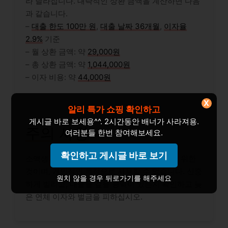
라 달라집니다. 대략적인 상환 금액을 계산하면 다음
과 같습니다.
–
대출 한도 100만 원
,
대출 날짜 36개월
,
이자율
2.9%
기준
– 월 상환 금액: 약
29,000원
– 총 상환 금액: 약
1,044,000원
– 이자 비용: 약
44,000원
X
알리 특가 쇼핑 확인하고
게시글 바로 보세용^^. 2시간동안 배너가 사라져용.
주의 사항
여러분들 한번 참여해보세요.
확인하고 게시글 바로 보기
소액생계비대출은 사업 운영 자금을 지원하기 위한
것이며, 개인적인 목적으로 사용할 수 없습니다. 신중
원치 않을 경우 뒤로가기를 해주세요
하게 빌리고, 대출을 갚을 능력이 있는지 확인하고 늦
은 연체 이자와 벌금을 피하십시오.