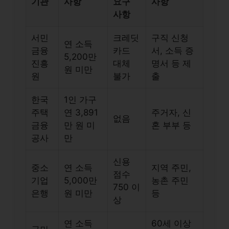
기관
사항
요구
사항
사항
서민
크레딧
구직 신청
연 소득
금융
카드
서, 소득 증
5,200만
진흥
대체
명서 등 제
원 미만
원
불가
출
한국
1인 가구
주택
연 3,891
주거자, 신
없음
금융
만 원 미
혼 부부 등
공사
만
신용
중소
연 소득
지역 주민,
점수
기업
5,000만
농촌 주민
750 이
은행
원 미만
등
상
연 소득
60세 이상