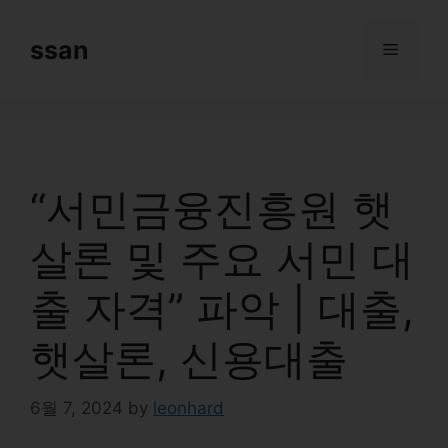
Skip
to
ssan
Menu
content
“서민금융진흥원 햇
살론 및 주요 서민 대
출 자격” 파악 | 대출,
햇살론, 신용대출
6월 7, 2024
by
leonhard