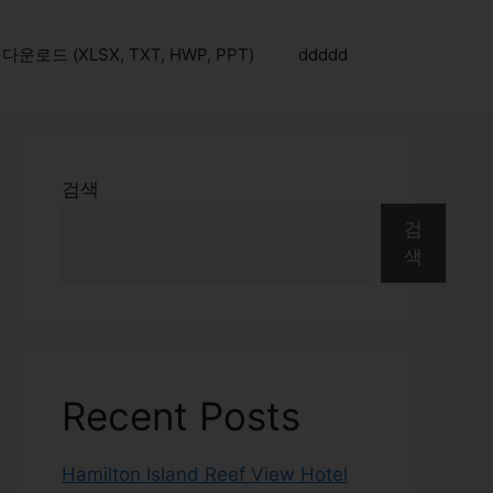
로드 (XLSX, TXT, HWP, PPT)
ddddd
검색
검
색
Recent Posts
Hamilton Island Reef View Hotel