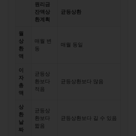
원리금
잔액상
균등상환
환계획
월
상
매월 변
매월 동일
환
동
액
이
균등상
자
환보다
균등상환보다 많음
총
적음
액
상
균등상
환
환보다
균등상환보다 길 수 있음
날
짧음
짜