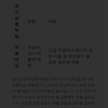
초
기
상
높음
낮음
환
부
담
적
저금리,
긴급 의료비나 예기치 않
용
단기 대
은 지출 등 유연성이 필
대
출에 적
요한 경우에 적합
상
합
원리금 잔액상환계획은 매달 이자와 원금을 동시에
상환하는 계획입니다. 시간이 지남에 따라 원금 잔액
이 줄어들면서 이자 비용도 줄어듭니다. 이로 인해 전
체 이자 비용이 절약되지만 월 상환액은 매월 달라집
니다. 반면에 균등상환은 매월 동일한 금액을 상환하