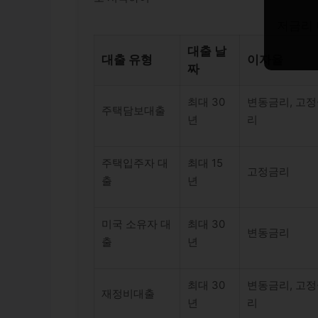
저금리 
대출 날
대출 유형
이자율
짜
최대 30
변동금리, 고
주택담보대출
년
리
주택입주자 대
최대 15
고정금리
출
년
미국 소유자 대
최대 30
변동금리
출
년
최대 30
변동금리, 고
재정비대출
년
리