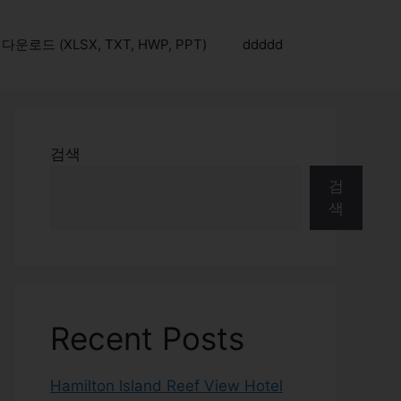
로드 (XLSX, TXT, HWP, PPT)
ddddd
검색
검
색
Recent Posts
Hamilton Island Reef View Hotel