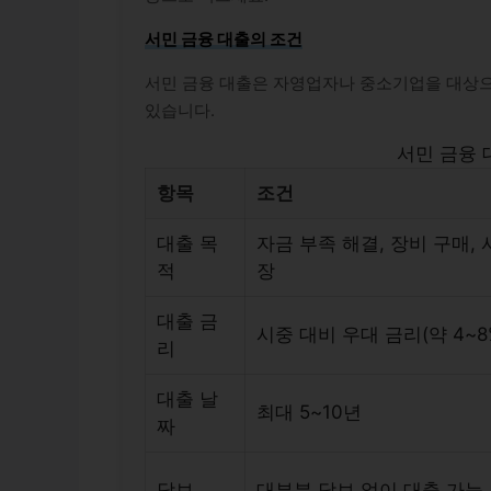
서민 금융 대출의 조건
서민 금융 대출은 자영업자나 중소기업을 대상으
있습니다.
서민 금융 
항목
조건
대출 목
자금 부족 해결, 장비 구매, 
적
장
대출 금
시중 대비 우대 금리(약 4~8
리
대출 날
최대 5~10년
짜
담보
대부분 담보 없이 대출 가능