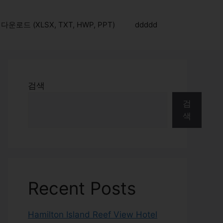
로드 (XLSX, TXT, HWP, PPT)
ddddd
검색
검
색
Recent Posts
Hamilton Island Reef View Hotel