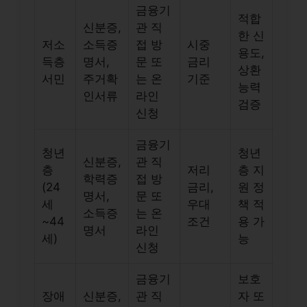
금융기
적합
신분증,
관 직
한 신
저소
소득증
접 방
시중
용도,
득층
명서,
문 또
금리
상환
서민
주거확
는 온
기준
능력
인서류
라인
검증
신청
금융기
청년
청년
신분증,
관 직
층
저리
층 지
학력증
접 방
(24
금리,
원 정
명서,
문 또
세
우대
책 적
소득증
는 온
~44
조건
용 가
명서
라인
세)
능
신청
금융기
보호
장애
신분증,
관 직
자 또