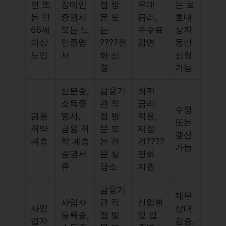
인 또
장애인
접 방
우대
는 보
는 만
증명서
문 또
금리,
호대
65세
또는 노
는
수수료
상자
이상
인증명
????전
감면
동반
노인
서
화 신
신청
청
가능
신분증,
금융기
최저
소득증
관 직
금리
수정
금융
명서,
접 방
적용,
또는
취약
금융 취
문 또
재정
갱신
계층
약 계층
는 전
건????
가능
증명서
문 상
전화
류
담소
지원
금융기
재무
사업자
관 직
산업별
자영
상태
등록증,
접 방
및 업
업자
검증,