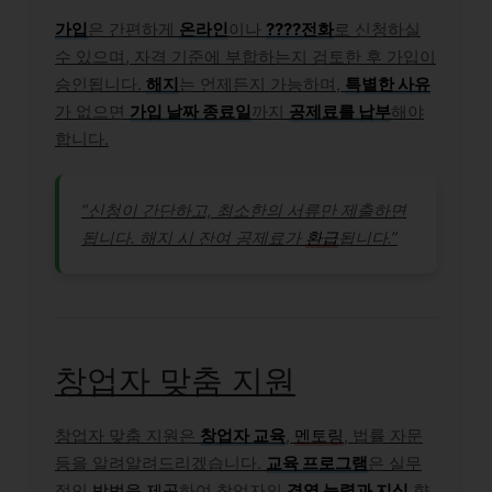
가입
은 간편하게
온라인
이나
????전화
로 신청하실
수 있으며, 자격 기준에 부합하는지 검토한 후 가입이
승인됩니다.
해지
는 언제든지 가능하며,
특별한 사유
가 없으면
가입 날짜 종료일
까지
공제료를 납부
해야
합니다.
“신청이 간단하고, 최소한의 서류만 제출하면
됩니다. 해지 시 잔여 공제료가
환급
됩니다.”
창업자 맞춤 지원
창업자 맞춤 지원은
창업자 교육
,
멘토링
, 법률 자문
등을 알려알려드리겠습니다.
교육 프로그램
은 실무
적인
방법을 제공
하여 창업자의
경영 능력과 지식
향