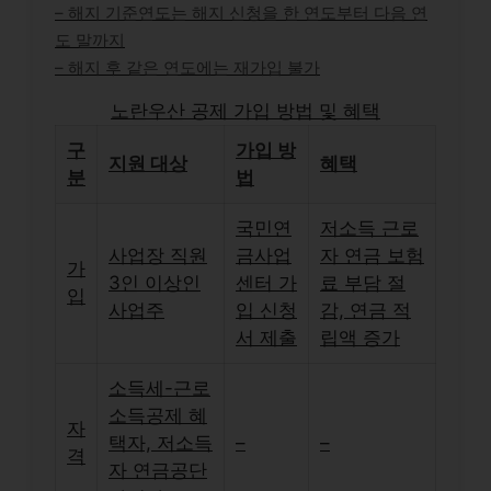
– 해지 기준연도는 해지 신청을 한 연도부터 다음 연
도 말까지
– 해지 후 같은 연도에는 재가입 불가
노란우산 공제 가입 방법 및 혜택
구
가입 방
지원 대상
혜택
분
법
국민연
저소득 근로
사업장 직원
금사업
자 연금 보험
가
3인 이상인
센터 가
료 부담 절
입
사업주
입 신청
감, 연금 적
서 제출
립액 증가
소득세-근로
소득공제 혜
자
택자, 저소득
–
–
격
자 연금공단