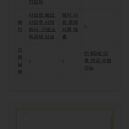
가입자
사업장 폐업,
해지 사
해
사업주 사망
유 증명
–
지
퇴사, 근로소
서류 제
득공제 상실
출
지
만 60세 이
원
–
–
후 연금 수령
날
가능
짜