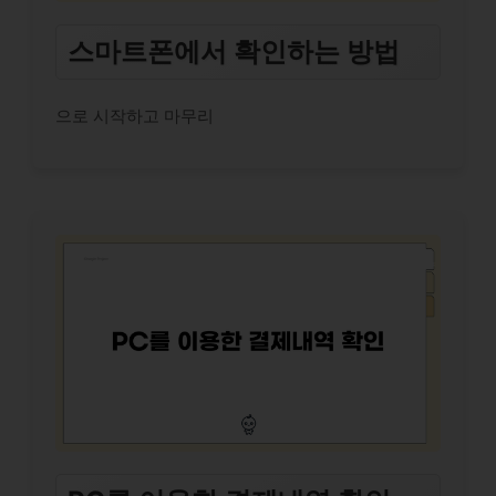
스마트폰에서 확인하는 방법
으로 시작하고 마무리