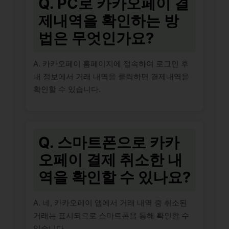
Q. PC로 카카오페이 결
제내역을 확인하는 방
법은 무엇인가요?
A. 카카오페이 홈페이지에 접속하여 로그인 후
내 정보에서 거래 내역을 클릭하면 결제내역을
확인할 수 있습니다.
Q. 스마트폰으로 카카
오페이 결제 취소한 내
역을 확인할 수 있나요?
A. 네, 카카오페이 앱에서 거래 내역 중 취소된
거래는 표시되므로 스마트폰을 통해 확인할 수
있습니다.