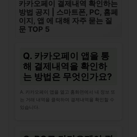
카카오페이 결제내역 확인하는
방법 공지 | 스마트폰, PC, 홈페
이지, 앱 에 대해 자주 묻는 질
문 TOP 5
Q. 카카오페이 앱을 통
해 결제내역을 확인하
는 방법은 무엇인가요?
A. 카카오페이 앱을 열고 홈화면에서 내 정보 또
는 거래 내역을 클릭하여 결제내역을 확인할 수
있습니다.