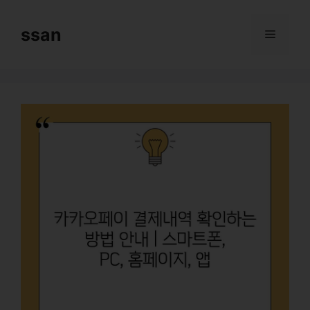
Skip
to
ssan
Menu
content