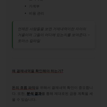
가계부
비용 관리
언제든 사람들을 보면 거제내역이란 자아의
거울이며 그들이 어디에 있는지를 보여준다. –
토마스 칼라일
왜 결제내역을 확인해야 하는가?
돈의 흐름 파악
을 위해서 결제내역 확인이 중요합니
다. 또한,
분석 결과
를 통해 제대로된 금융 계획을 세
울 수 있습니다.