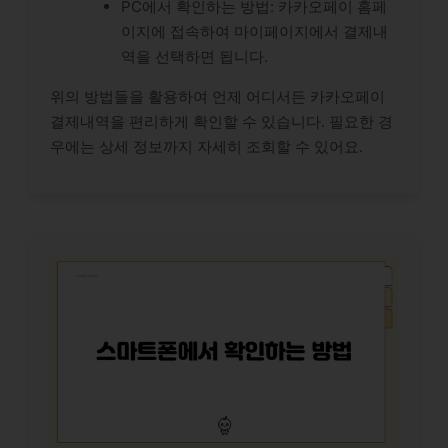
PC에서 확인하는 방법: 카카오페이 홈페
이지에 접속하여 마이페이지에서 결제내
역을 선택하면 됩니다.
위의 방법들을 활용하여 언제 어디서든 카카오페이
결제내역을 편리하게 확인할 수 있습니다. 필요한 경
우에는 상세 정보까지 자세히 조회할 수 있어요.