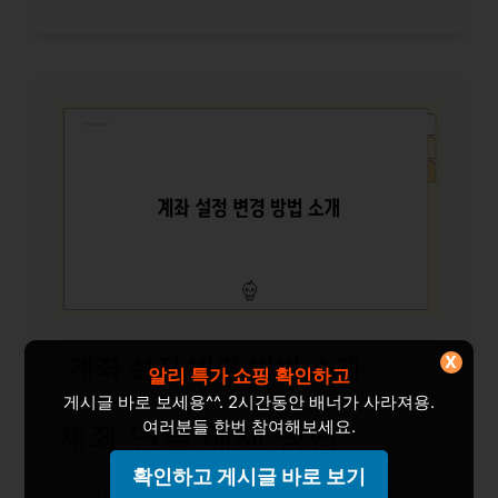
X
계좌 설정 변경 방법 소개
알리 특가 쇼핑 확인하고
게시글 바로 보세용^^. 2시간동안 배너가 사라져용.
여러분들 한번 참여해보세요.
계좌 연결 해제 방법
확인하고 게시글 바로 보기
카카오페이 앱에 접속해 로그인합니다.