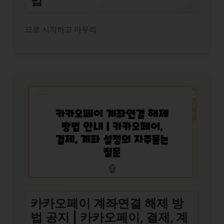
법
으로 시작하고 마무리
카카오페이 계좌연결 해제 방
법 공지 | 카카오페이, 결제, 계