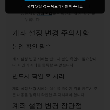
마이페이지에서
계좌 설정
을 클릭합니다.
원치 않을 경우 뒤로가기를 해주세요
해제할
계좌 연결
을 선택하고 “해지” 버튼을
누릅니다.
계좌 설정 변경 주의사항
본인 확인 필수
계좌 설정 변경 시에는 반드시 본인 확인이 필요합니
다. 타인의 계좌를 등록할 수 없습니다.
반드시 확인 후 처리
계좌 설정 변경 시에는 실수를 줄이기 위해 반드시 모
든 내용을 정확히 확인한 후 처리해야 합니다.
계좌 설정 변경 장단점