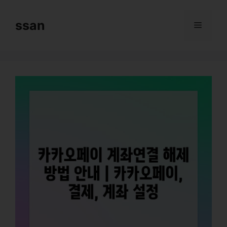
Skip
to
ssan
Menu
content