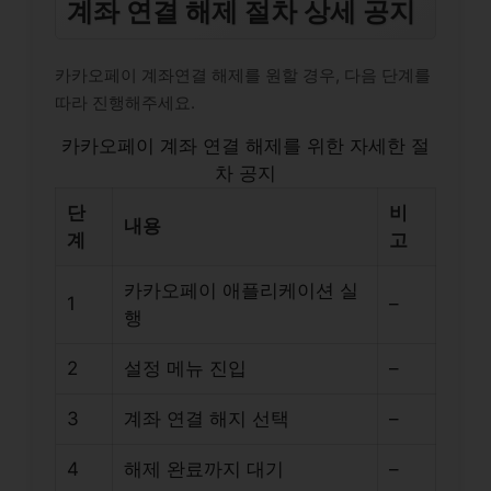
계좌 연결 해제 절차 상세 공지
카카오페이 계좌연결 해제를 원할 경우, 다음 단계를
따라 진행해주세요.
카카오페이 계좌 연결 해제를 위한 자세한 절
차 공지
단
비
내용
계
고
카카오페이 애플리케이션 실
1
–
행
2
설정 메뉴 진입
–
3
계좌 연결 해지 선택
–
4
해제 완료까지 대기
–