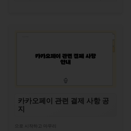
카카오페이 관련 결제 사항 공
지
으로 시작하고 마무리