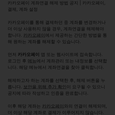
카카오페이 계좌연결 해제 방법 공지 | 카카오페이,
결제, 계좌 설정
카카오페이를 통해 결제하던 중 계좌를 변경하거나
더 이상 사용하지 않을 경우, 계좌연결을 해제해야
합니다.
카카오페이
에서 제공하는 간단한 방법을 통
해 원하는 계좌를 해제할 수 있습니다.
먼저
카카오페이
앱 또는 웹사이트에 접속합니다.
로그인 후
메뉴
에서 계좌관리 또는 내정보를 선택합
니다. 해당 메뉴에서 계좌연결을 찾아 클릭합니다.
해제하고자 하는 계좌를 선택한 후, 해제 버튼을 누
릅니다.
보안을 위해 추가 확인
이 요구될 수 있으니
공지에 따라 작성하고 인증을 완료합니다.
이후 해당 계좌는
카카오페이
와의 연결이 해제되며,
더 이상 해당 계좌로 결제가 이루어지지 않습니다.