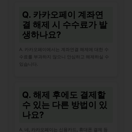
Q. 카카오페이 계좌연
결 해제 시 수수료가 발
생하나요?
A. 카카오페이에서는 계좌연결 해제에 대한 수
수료를 부과하지 않으니 안심하고 해제하실 수
있습니다.
Q. 해제 후에도 결제할
수 있는 다른 방법이 있
나요?
A. 네, 카카오페이는 신용카드, 휴대폰 결제 등