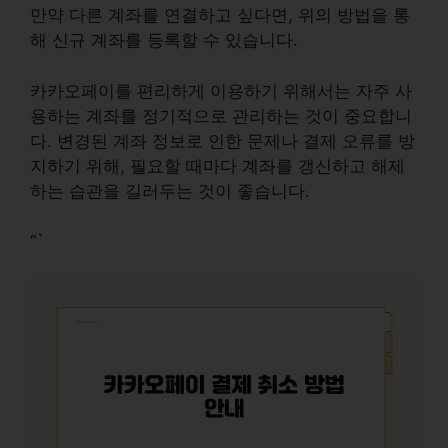
만약 다른 계좌를 연결하고 싶다면, 위의 방법을 통
해 신규 계좌를 등록할 수 있습니다.
카카오페이를 편리하게 이용하기 위해서는 자주 사
용하는 계좌를 정기적으로 관리하는 것이 중요합니
다. 변경된 계좌 정보로 인한 문제나 결제 오류를 방
지하기 위해, 필요할 때마다 계좌를 갱신하고 해제
하는 습관을 길러두는 것이 좋습니다.
“`