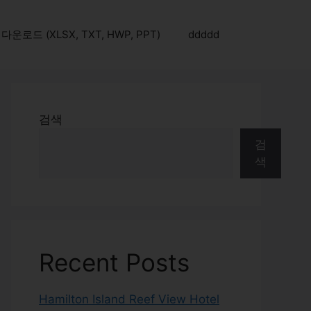
로드 (XLSX, TXT, HWP, PPT)
ddddd
검색
검
색
Recent Posts
Hamilton Island Reef View Hotel