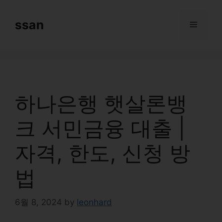
Skip
to
ssan
Menu
content
하나은행 햇살론뱅
크 서민금융 대출 |
자격, 한도, 신청 방
법
6월 8, 2024
by
leonhard