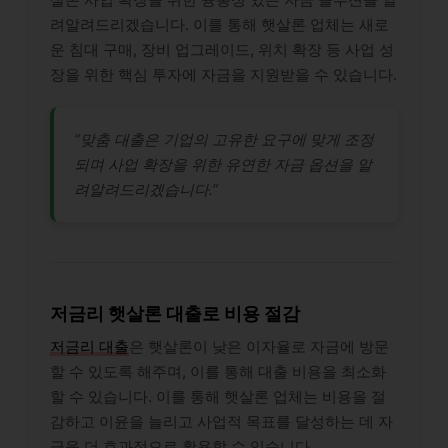
려알려드리겠습니다. 이를 통해 햇살론 업체는 새로
운 침대 구매, 장비 업그레이드, 위치 확장 등 사업 성
장을 위한 핵심 투자에 자금을 지원받을 수 있습니다.
“맞춤 대출은 기업의 고유한 요구에 맞게 조정
되며 사업 확장을 위한 유연한 자금 옵션을 알
려알려드리겠습니다.”
저금리 햇살론 대출로 비용 절감
저금리 대출
은 햇살론이 낮은 이자율로 자금에 방문
할 수 있도록 해주며, 이를 통해 대출 비용을 최소화
할 수 있습니다. 이를 통해 햇살론 업체는 비용을 절
감하고 이윤을 늘리고 사업적 목표를 달성하는 데 자
금을 더 효과적으로 활용할 수 있습니다.