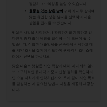
절감하고 수익성을 높일 수 있습니다.
융통성 있는 상환 날짜
귀하의 재무 상태에
맞는 유연한 상환 날짜을 선택하여 대출
상환을 관리할 수 있습니다.
햇살론 사업을 시작하거나 확장하기를 계획하고 있
다면 맞춤 대출이 목표를 달성하는 데 도움이 될 수
있습니다. 적합한 대출업체를 신중하게 선택하고 대
출 계약 조건을 철저히 검토하여 귀하의 비즈니스에
최상의 선택을 하십시오.
맞춤 대출로 햇살론 사업 확장에 대해 더 자세히 알아
보고 구체적인 유자격 기준과 신청 절차를 확인하려
면 오늘 저희에게 연락하십시오. 우리 팀이 사업 목표
를 달성하는 데 필요한 방법과 지원을 제공해 제공합
니다.