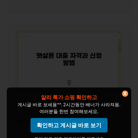
X
알리 특가 쇼핑 확인하고
햇살론 대출 자격과 신청 방법
게시글 바로 보세용^^. 2시간동안 배너가 사라져용.
여러분들 한번 참여해보세요.
햇살론 대출 자격
확인하고 게시글 바로 보기