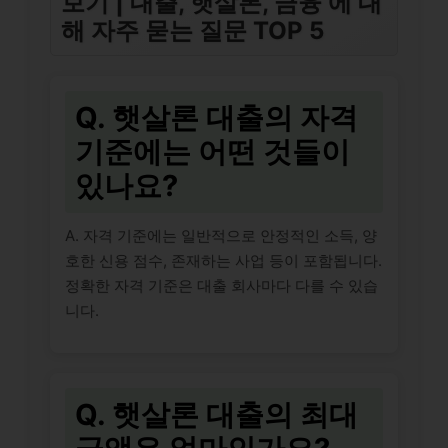
보기 | 대출, 햇살론, 금융 에 대
해 자주 묻는 질문 TOP 5
Q. 햇살론 대출의 자격
기준에는 어떤 것들이
있나요?
A. 자격 기준에는 일반적으로 안정적인 소득, 양
호한 신용 점수, 존재하는 사업 등이 포함됩니다.
정확한 자격 기준은 대출 회사마다 다를 수 있습
니다.
Q. 햇살론 대출의 최대