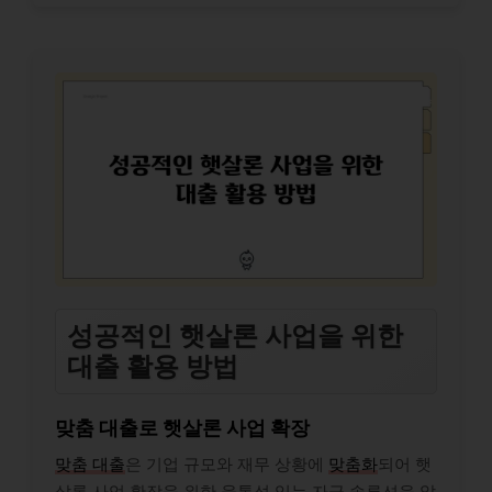
성공적인 햇살론 사업을 위한
대출 활용 방법
맞춤 대출로 햇살론 사업 확장
맞춤 대출
은 기업 규모와 재무 상황에
맞춤화
되어 햇
살론 사업 확장을 위한 융통성 있는 자금 솔루션을 알