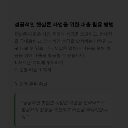
성공적인 햇살론 사업을 위한 대출 활용 방법
햇살론 대출은 사업 운영에 자금을 조달하고, 잠재력
을 극대화하고, 장기적인 성공을 달성하는 강력한 도
구가 될 수 있습니다. 햇살론 업체는 다음을 통해 성
공을 위해 대출을 활용할 수 있습니다.
1. 새로운 기회에 투자하기
2. 운영 비용 최적화
3. 경쟁 우위 확보
“성공적인 햇살론 사업은 대출을 전략적으로
활용하여 성장을 촉진하고 이윤을 극대화합니
다.”