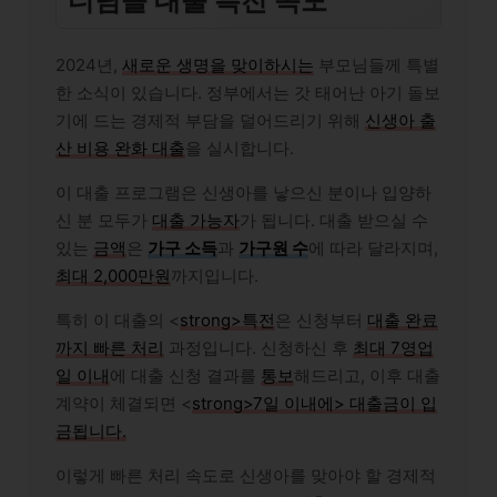
디딤돌 대출 특전 속도
2024년,
새로운 생명을 맞이하시는
부모님들께 특별
한 소식이 있습니다. 정부에서는 갓 태어난 아기 돌보
기에 드는 경제적 부담을 덜어드리기 위해
신생아 출
산 비용 완화 대출
을 실시합니다.
이 대출 프로그램은 신생아를 낳으신 분이나 입양하
신 분 모두가
대출 가능자
가 됩니다. 대출 받으실 수
있는
금액
은
가구 소득
과
가구원 수
에 따라 달라지며,
최대 2,000만원
까지입니다.
특히 이 대출의 <
strong>특전
은 신청부터
대출 완료
까지 빠른 처리
과정입니다. 신청하신 후
최대 7영업
일 이내
에 대출 신청 결과를
통보
해드리고, 이후 대출
계약이 체결되면 <
strong>7일 이내에> 대출금이 입
금됩니다.
이렇게 빠른 처리 속도로 신생아를 맞아야 할 경제적