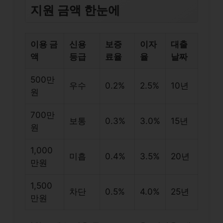
지원 금액 한눈에
이용 금
신용
보증
이자
대출
액
등급
료율
율
날짜
500만
우수
0.2%
2.5%
10년
원
700만
보통
0.3%
3.0%
15년
원
1,000
미흡
0.4%
3.5%
20년
만원
1,500
차단
0.5%
4.0%
25년
만원