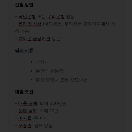
신청 방법
–
국민은행
또는
우리은행
방문
–
온라인 신청
(국민은행, 우리은행 홈페이지에서 신
청 가능)
–
가까운 금융기관
방문
필요 서류
신청서
본인의 신분증
출생 증명서 또는 산모수첩
대출 조건
–
대출 금액
: 최대 300만원
–
상환 날짜
: 최대 10년
–
이자율
: 무이자
–
보증인
: 필요 없음