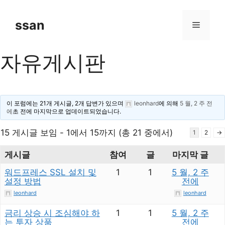
Skip
to
ssan
Menu
content
자유게시판
이 포럼에는 21개 게시글, 2개 답변가 있으며
leonhard
에 의해
5 월, 2 주 전
에
초 전에 마지막으로 업데이트되었습니다.
15 게시글 보임 - 1에서 15까지 (총 21 중에서)
1
2
→
게시글
참여
글
마지막 글
워드프레스 SSL 설치 및
1
1
5 월, 2 주
설정 방법
전에
leonhard
leonhard
금리 상승 시 조심해야 하
1
1
5 월, 2 주
는 투자 상품
전에