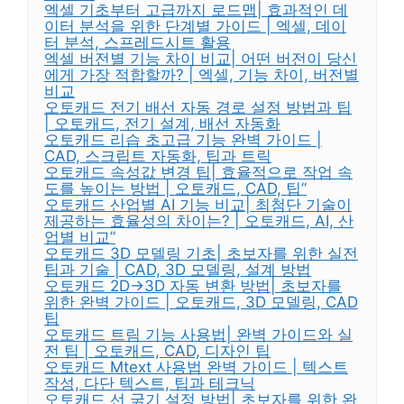
엑셀 기초부터 고급까지 로드맵| 효과적인 데
이터 분석을 위한 단계별 가이드 | 엑셀, 데이
터 분석, 스프레드시트 활용
엑셀 버전별 기능 차이 비교| 어떤 버전이 당신
에게 가장 적합할까? | 엑셀, 기능 차이, 버전별
비교
오토캐드 전기 배선 자동 경로 설정 방법과 팁
| 오토캐드, 전기 설계, 배선 자동화
오토캐드 리습 초고급 기능 완벽 가이드 |
CAD, 스크립트 자동화, 팁과 트릭
오토캐드 속성값 변경 팁| 효율적으로 작업 속
도를 높이는 방법 | 오토캐드, CAD, 팁”
오토캐드 산업별 AI 기능 비교| 최첨단 기술이
제공하는 효율성의 차이는? | 오토캐드, AI, 산
업별 비교”
오토캐드 3D 모델링 기초| 초보자를 위한 실전
팁과 기술 | CAD, 3D 모델링, 설계 방법
오토캐드 2D→3D 자동 변환 방법| 초보자를
위한 완벽 가이드 | 오토캐드, 3D 모델링, CAD
팁
오토캐드 트림 기능 사용법| 완벽 가이드와 실
전 팁 | 오토캐드, CAD, 디자인 팁
오토캐드 Mtext 사용법 완벽 가이드 | 텍스트
작성, 다단 텍스트, 팁과 테크닉
오토캐드 선 굵기 설정 방법| 초보자를 위한 완