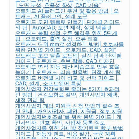
| 도면 분석, 효율성 향상, CAD 기술”
오토캐드 AI 플러그인 추천 및 활용 방법 | 오
토캐드, AI 플러그인, 설계 도구
오토캐드 도면 템플릿 만들기| 단계별 가이드
와 팁 | AutoCAD, 도면 제작, 설계 템플릿
오토캐드 출력 설정 오류 해결을 위한 5단계
팁 | 오토캐드, 출력 설정, 오류 해결
오토캐드 단위 mm로 설정하는 방법| 초보자를
위한 단계별 가이드 | 오토캐드, CAD, 설계”
오토캐드 초보 탈출 로드맵| 실전 팁과 단계별
가이드 | 오토캐드, 초보 탈출, CAD 디자인
오토캐드 면적 자동 계산 리습으로 업무 효율
높이기 | 오토캐드, 리습 활용법, 면적 계산 팁
오토캐드 버전별 차이 비교 및 선택 가이드 |
CAD, 설계, 소프트웨어 특징
개인사업자 건강보험료 줄이는 5가지 효과적
인 방법 | 건강보험료 절약, 개인사업자 혜택,
재정 관리 팁
개인사업자 폐업 지원금 신청 방법과 필수 조
건 안내 | 개인사업자, 폐업, 지원금, 정부 지원
개인사업자번호조회”를 위한 완벽 가이드 | 개
인사업자, 번호 확인, 사업자 등록 정보
개인사업자를 위한 카니발 장기렌트 할부 방법
가이드 | 자동차 렌트, 비용 절감, 금융 계획