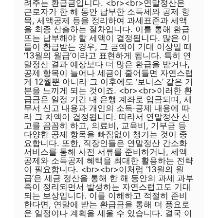
려주는 환급금입니다. <br><br>연말정산은
근로자가 한 해 동안 납부한 소득세와 공제 항
목, 세액공제 등을 정리하여 과세표준과 세액
을 최종 산출하는 절차입니다. 이를 통해 환급
또는 납부해야 할 세액이 결정됩니다. 많은 이
들이 환급받는 경우, 그 금액이 기대 이상일 때
‘13월의 월급’이라고 표현하게 됩니다. 특히 연
말정산 결과 예상보다 더 많은 환급을 받거나,
공제 항목이 늘어나 세금이 줄어들면 자연스럽
게 12월뿐 아니라 그 이후에도 ‘보너스’ 같은 기
분을 느끼게 되는 것이죠. <br><br>이러한 환
급금은 일정 기간 내 은행 계좌로 입금되며, 세
무서 신고 내용과 개인의 소득·공제 내용에 따
라 그 차액이 결정됩니다. 따라서 연말정산 신
고를 꼼꼼히 하고, 의료비, 교육비, 기부금 등
다양한 공제 항목을 빠짐없이 챙기는 것이 중
요합니다. 또한, 직장인들은 연말정산 간소화
서비스를 통해 사전 서류를 준비하거나, 세액
공제와 소득공제 혜택을 최대한 활용하는 전략
이 필요합니다. <br><br>이처럼 ‘13월의 월
급’은 세금 정산을 통해 한 해 동안의 과세 과부
족이 정리되면서 발생하는 자연스럽고도 기대
되는 보상입니다. 이를 이해하고 적절히 준비
한다면, 연말에 받는 환급금을 통해 더 풍요로
운 일정이나 계획을 세울 수 있습니다. 결국 이