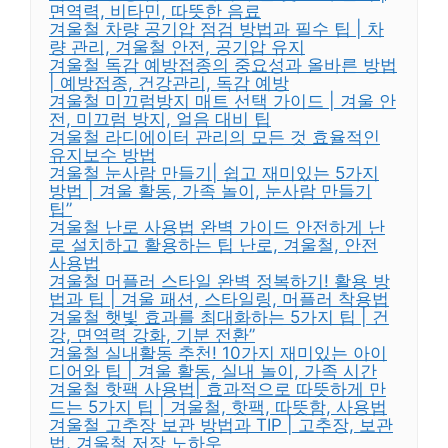
면역력, 비타민, 따뜻한 음료
겨울철 차량 공기압 점검 방법과 필수 팁 | 차
량 관리, 겨울철 안전, 공기압 유지
겨울철 독감 예방접종의 중요성과 올바른 방법
| 예방접종, 건강관리, 독감 예방
겨울철 미끄럼방지 매트 선택 가이드 | 겨울 안
전, 미끄럼 방지, 얼음 대비 팁
겨울철 라디에이터 관리의 모든 것 효율적인
유지보수 방법
겨울철 눈사람 만들기| 쉽고 재미있는 5가지
방법 | 겨울 활동, 가족 놀이, 눈사람 만들기
팁”
겨울철 난로 사용법 완벽 가이드 안전하게 난
로 설치하고 활용하는 팁 난로, 겨울철, 안전
사용법
겨울철 머플러 스타일 완벽 정복하기! 활용 방
법과 팁 | 겨울 패션, 스타일링, 머플러 착용법
겨울철 햇빛 효과를 최대화하는 5가지 팁 | 건
강, 면역력 강화, 기분 전환”
겨울철 실내활동 추천! 10가지 재미있는 아이
디어와 팁 | 겨울 활동, 실내 놀이, 가족 시간
겨울철 핫팩 사용법| 효과적으로 따뜻하게 만
드는 5가지 팁 | 겨울철, 핫팩, 따뜻함, 사용법
겨울철 고추장 보관 방법과 TIP | 고추장, 보관
법, 겨울철 저장 노하우