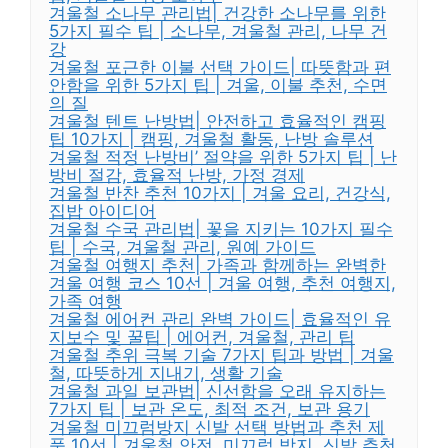
겨울철 소나무 관리법| 건강한 소나무를 위한
5가지 필수 팁 | 소나무, 겨울철 관리, 나무 건
강
겨울철 포근한 이불 선택 가이드| 따뜻함과 편
안함을 위한 5가지 팁 | 겨울, 이불 추천, 수면
의 질
겨울철 텐트 난방법| 안전하고 효율적인 캠핑
팁 10가지 | 캠핑, 겨울철 활동, 난방 솔루션
겨울철 적정 난방비’ 절약을 위한 5가지 팁 | 난
방비 절감, 효율적 난방, 가정 경제
겨울철 반찬 추천 10가지 | 겨울 요리, 건강식,
집밥 아이디어
겨울철 수국 관리법| 꽃을 지키는 10가지 필수
팁 | 수국, 겨울철 관리, 원예 가이드
겨울철 여행지 추천| 가족과 함께하는 완벽한
겨울 여행 코스 10선 | 겨울 여행, 추천 여행지,
가족 여행
겨울철 에어컨 관리 완벽 가이드| 효율적인 유
지보수 및 꿀팁 | 에어컨, 겨울철, 관리 팁
겨울철 추위 극복 기술 7가지 팁과 방법 | 겨울
철, 따뜻하게 지내기, 생활 기술
겨울철 과일 보관법| 신선함을 오래 유지하는
7가지 팁 | 보관 온도, 최적 조건, 보관 용기
겨울철 미끄럼방지 신발 선택 방법과 추천 제
품 10선 | 겨울철 안전, 미끄럼 방지, 신발 추천