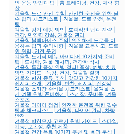
인 운동 방법과 팁 | 홈 트레이닝, 건강, 체력 향
상
겨울철 도로 안전 수칙| 안전한 운전을 위한 필
수 팁과 체크리스트 | 겨울철, 도로 안전, 운전
팁
겨울철 감기 예방 방법| 효과적인 팁과 전략 |
건강, 면역력 강화, 겨울철 관리
겨울철 블랙아이스 주의| 안전하게 도로를 이
용하는 팁과 주의사항 | 겨울철 교통사고, 도로
위 위험, 안전 운전
겨울철 도시락 메뉴 아이디어 10가지와 준비
팁 | 도시락, 겨울 레시피, 건강한 식사
겨울철 독감 증상 완벽 정리! 증상, 예방, 치료
방법 가이드 | 독감, 건강, 겨울철 질병
겨울철 반찬 종류 추천| 맛있고 건강한 10가지
레시피 소개 | 겨울철, 반찬, 레시피, 건강식
겨울철 스키장 준비물 체크리스트| 올겨울 스
키 여행 완벽 준비하기 | 스키장, 준비물, 겨울
스포츠
겨울철 타이어 점검| 안전한 운전을 위한 필수
팁과 체크리스트 | 겨울철, 타이어 관리, 차량
안전
겨울철 방한모자 고르기 완벽 가이드 | 스타일,
기능, 보온성, 추천 제품
겨울철 건강 음료 10가지 추천 및 효과 분석 |