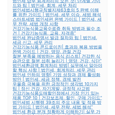
법인세 납부 회계처리의 모든 것| 단계별 가이
드와 팁 | 법인세, 회계, 세무 처리
법인세법시행규칙별지제63호의 5 완벽 이해
를 위한 가이드 | 법인세, 세무 이슈, 세법 해석
스마트세법 법인세편 완벽 가이드 | 법인세, 세
무 전략, 세법 개정 사항
건강기능식품교육수료증 취득 방법과 필수 조
건 | 건강기능식품, 교육, 자격증”
법인세 완납증명서 발급 절차와 팁 | 법인세,
세금 신고, 세무 관리
건강기능식품 콘드로이친| 효과와 복용 방법을
완벽 가이드 | 건강, 영양, 관절 건강
철분 부족을 예방하는 음식 리스트| 건강한 식
습관으로 철분 섭취 늘리기 | 영양, 건강, 식단”
법인세환급액 회계처리 방법| 실무에서 알아야
할 핵심 사항 | 법인세, 회계처리, 세무 관리
법인세 인하의 영향| 기업 성장과 경제 활성화
방안 | 법인세, 세금 정책, 경제 발전
우울증 극복을 위한 긍정적인 생각법 10가지
팁 | 정신 건강, 자기계발, 긍정적 사고법
건강기능식품도매할인점에서 가장 인기 있는
제품 TOP 10 | 건강보조제, 할인, 구매 가이드”
법인세법 시행령 39조의 주요 내용 및 적용 방
법 가이드 | 법인세, 세무 전략, 세법 해석”
법인세 환급 분개 정확하게 이해하기| 실무 가