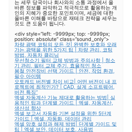
는 세무 당국이나 회사와의 소통 과정에서 올
바른 정보를 파악하고 적극적으로 활용하는 개
인의 지혜가 중요한 포인트이며, 세금에 대한
올바른 이해를 바탕으로 재테크 전략을 세우는
것도 큰 도움이 됩니다.
<div style=”left: -9999px; top: -9999px;
position: absolute” class=”sound_only”>
차량 광택 코팅의 모든 것| 완벽한 보호와 오래
가는 광택을 위한 5가지 팁 | 차량 관리, 코팅
방법, 자동차 클리닝
무선청소기 필터 교체 방법과 주의사항 | 청소
기 관리, 필터 교체 주기, 효율적인 청소
봄철 안전장비 선택 가이드 | 안전, 작업 환경,
필수 아이템
오토캐드 버전별 차이 비교| 어떤 버전이 내 프
로젝트에 최적인가? | CAD, 설계 소프트웨어,
버전 특징”
엑셀 자동계산 기능 제대로 활용하는 방법| 실
용적인 팁과 단계별 가이드 | 엑셀, 자동계산,
생산성 향상
엑셀 보고서 자동화 기본 설정을 위한 5단계
가이드 | 엑셀, 자동화, 데이터 관리
엑셀 암호 설정과 해제 방법| 단계별 가이드 및
팁 | 엑셀 보안, 데이터 보호, 사용법