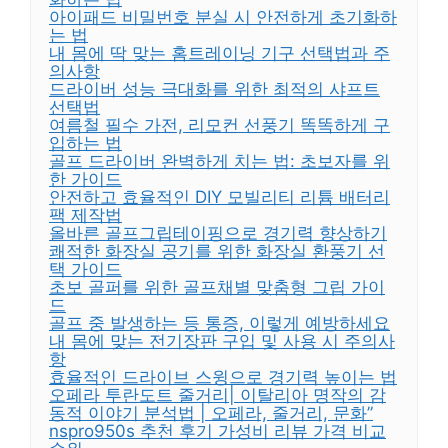
아이패드 비밀번호 분실 시 안전하게 초기화하
는 법
내 몸에 딱 맞는 홈트레이닝 기구 선택법과 주
의사항
드라이버 성능 극대화를 위한 최적의 샤프트
선택법
여름철 필수 가전, 리모컨 선풍기 똑똑하게 구
입하는 법
골프 드라이버 완벽하게 치는 법: 초보자를 위
한 가이드
안전하고 효율적인 DIY 모빌리티 리튬 배터리
팩 제작법
올바른 골프그립테이핑으로 경기력 향상하기
쾌적한 화장실 공기를 위한 화장실 환풍기 선
택 가이드
초보 골퍼를 위한 골프채별 맞춤형 그립 가이
드
골프 중 발생하는 등 통증, 이렇게 예방하세요
내 몸에 맞는 전기장판 구입 및 사용 시 주의사
항
효율적인 드라이브 스윙으로 경기력 높이는 법
오페라 투란도트 줄거리| 이탈리아 명작의 감
동적 이야기 분석법 | 오페라, 줄거리, 문화”
nspro950s 추천 후기 가성비 리뷰 가격 비교