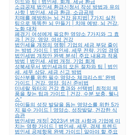
이드와 팁 | 법인세, 회계, 세금 환급
소급공제 법인세 환급신청서 작성 방법과 유의
사항 | 법인세, 세금 환급, 소급공제
치매를 예방하는 뇌 건강 유지법| 7가지 실천
팁으로 똑똑한 뇌 만들기 | 치매 예방, 뇌 건강,
노화 대처
폐경기 여성에게 필요한 영양소 7가지와 그 효
과 | 건강, 영양, 여성 건강
법인세율 개정의 영향| 기업의 세금 부담 줄이
는 방법 가이드 | 법인세, 세무 전략, 기업 경영
법인세법 개정안 완벽 분석| 주요 내용과 적용
방법 | 법인세, 세법 개정, 기업 회계
성북세무서 법인세과의 모든 절차와 팁 | 법인
세, 세무 상담, 세금 신고 방법
임산부를 위한 필수 영양소 체크리스트’ 완벽
가이드 | 건강, 영양, 임신 준비법
미네랄 워터의 건강 효과와 선택법| 최적의 제
품을 찾는 팁과 가이드 | 건강, 수분 보충, 웰니
스”
아이들의 성장 발달을 돕는 영양소를 위한 5가
지 필수 가이드 | 영양소, 성장발달, 건강한 식
습관
법인세법 개정| 2023년 변경 사항과 기업에 미
치는 영향 가이드 | 법인세, 세무, 경제 트렌드
법인세 공제항목 완벽 가이드| 알아야 할 주요