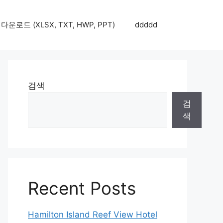
로드 (XLSX, TXT, HWP, PPT)
ddddd
검색
검
색
Recent Posts
Hamilton Island Reef View Hotel