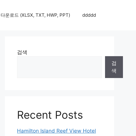
로드 (XLSX, TXT, HWP, PPT)
ddddd
검색
검
색
Recent Posts
Hamilton Island Reef View Hotel