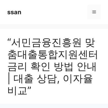
Skip
to
ssan
Menu
content
“서민금융진흥원 맞
춤대출통합지원센터
금리 확인 방법 안내
| 대출 상담, 이자율
비교”