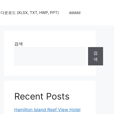
로드 (XLSX, TXT, HWP, PPT)
ddddd
검색
검
색
Recent Posts
Hamilton Island Reef View Hotel