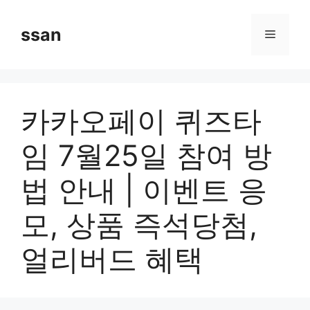
Skip
to
ssan
Menu
content
카카오페이 퀴즈타
임 7월25일 참여 방
법 안내 | 이벤트 응
모, 상품 즉석당첨,
얼리버드 혜택